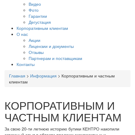
Видео
Фото
Гарантии
Дегустация
Корпоративным клиентам
О нас
Акции
Лицензии и документы
Отзывы
Партнерам и поставщикам
Контакты
Вы
Главная
>
Информация
>
Корпоративным и частным
здесь
клиентам
КОРПОРАТИВНЫМ И
ЧАСТНЫМ КЛИЕНТАМ
За свою 20-ти летнюю историю бутики КЕНТРО накопили
огромный опыт в области продажи эксклюзивных и